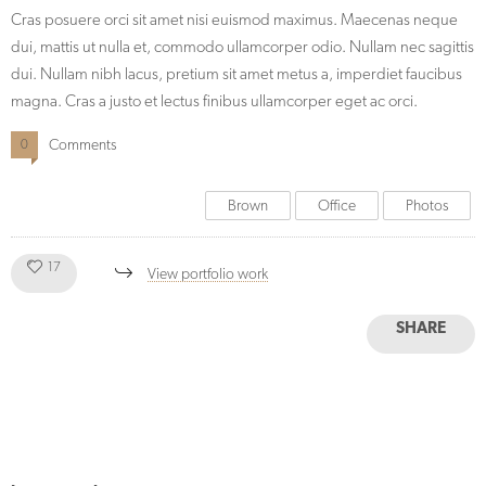
Cras posuere orci sit amet nisi euismod maximus. Maecenas neque
dui, mattis ut nulla et, commodo ullamcorper odio. Nullam nec sagittis
dui. Nullam nibh lacus, pretium sit amet metus a, imperdiet faucibus
magna. Cras a justo et lectus finibus ullamcorper eget ac orci.
Comments
0
Brown
Office
Photos
Like!
17
View portfolio work
SHARE