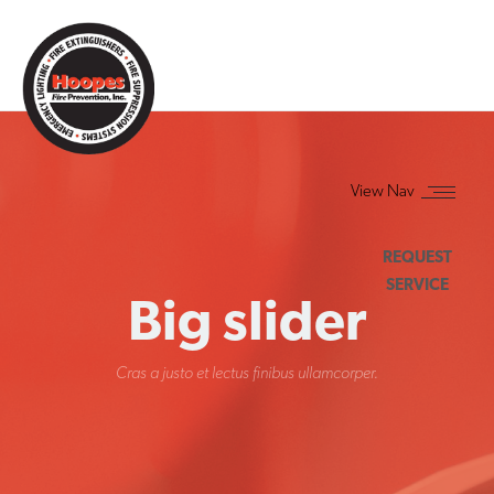
REQUEST
SERVICE
Big slider
Cras a justo et lectus finibus ullamcorper.